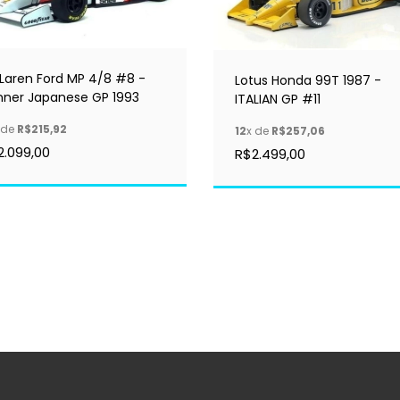
Laren Ford MP 4/8 #8 -
Lotus Honda 99T 1987 -
nner Japanese GP 1993
ITALIAN GP #11
 de
R$215,92
12
x de
R$257,06
2.099,00
R$2.499,00