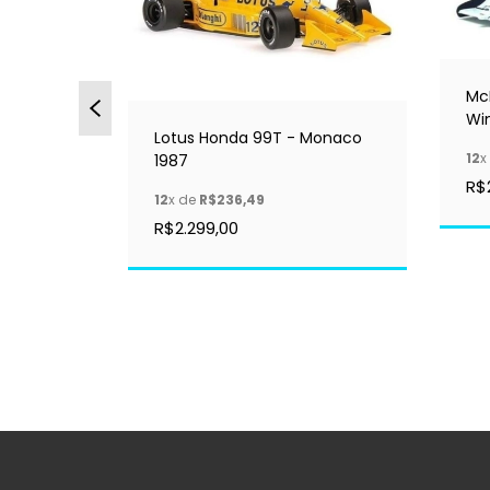
6 1994 -
Mc
Wi
Lotus Honda 99T - Monaco
12
x
1987
R$
12
x de
R$236,49
R$2.299,00