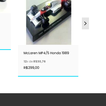
McLaren 
TEST SIL
McLaren MP4/5 Honda 1989
12
x de
R$
12
x de
R$30,76
R$2.799,
R$299,00