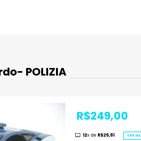
rdo- POLIZIA
R$249,00
12
x de
R$25,61
VER M