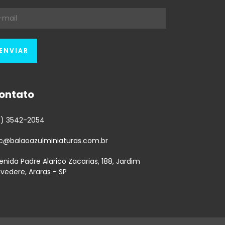
ontato
9) 3542-2054
c@balaoazulminiaturas.com.br
enida Padre Alarico Zacarias, 188, Jardim
lvedere, Araras - SP