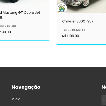
rd Mustang GT Cobra Jet
68
Chrysler 300C 1957
 de
R$51,33
12
x de
R$123,34
499,00
R$1.199,00
Navegação
N
Início