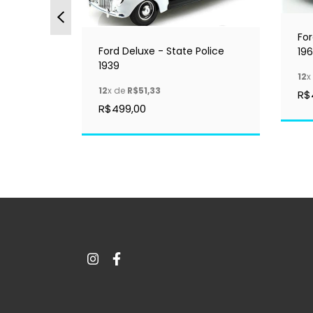
 -
Fo
Ford Deluxe - State Police
19
1939
12
x
12
x de
R$51,33
R$
R$499,00