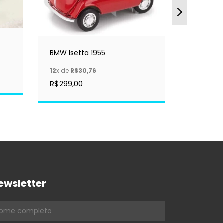
Mercede
Specialr
12
x de
R$
BMW Isetta 1955
R$559,0
12
x de
R$30,76
R$299,00
ewsletter