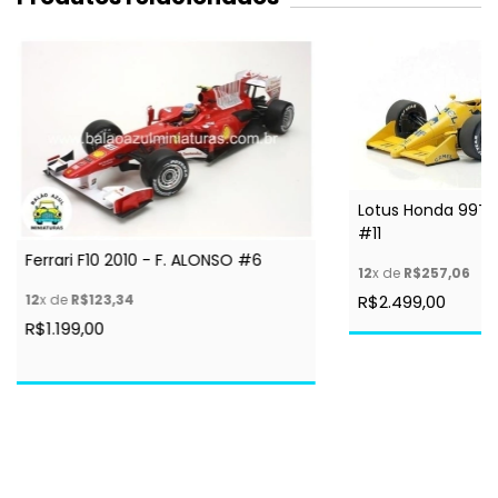
Lotus Honda 99T 1
#11
Ferrari F10 2010 - F. ALONSO #6
12
x de
R$257,06
12
x de
R$123,34
R$2.499,00
R$1.199,00