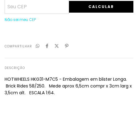
CALCULAR
Não sei meu CEP
COMPARTILHAR
DESCRIÇÃO
HOTWHEELS HKG31-M7C5 - Embalagem em blister Longa
.
Brick Rides 58/250. Mede aprox 6,5
cm compr x 3
cm larg x
3,5cm alt. ESCALA 1:64.